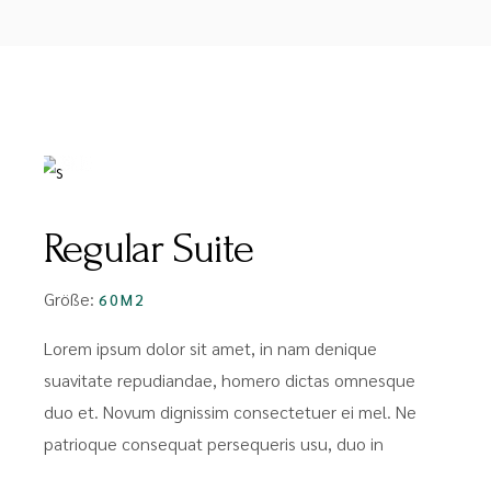
FROM
PREIS MIT FRÜHSTÜCK:
€81
€85
Regular Suite
Größe:
60M2
Lorem ipsum dolor sit amet, in nam denique
suavitate repudiandae, homero dictas omnesque
duo et. Novum dignissim consectetuer ei mel. Ne
patrioque consequat persequeris usu, duo in