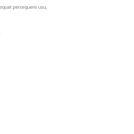
equat persequeris usu,
N