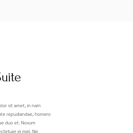
IT FRÜHSTÜCK:
49
€85
uite
lor sit amet, in nam
ate repudiandae, homero
ue duo et. Novum
ectetuer ei mel. Ne