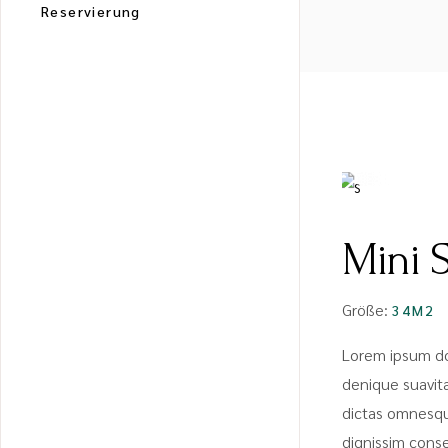
Reservierung
FROM
PREIS M
€
Mini S
Größe:
34M2
Lorem ipsum do
denique suavit
dictas omnesq
dignissim cons