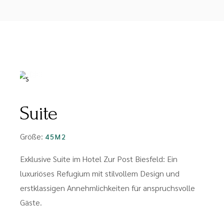
FROM
PREIS MIT FRÜHSTÜCK:
PREIS MIT FRÜHSTÜCK:
€120
€140
€85
Suite
Größe:
45M2
Exklusive Suite im Hotel Zur Post Biesfeld: Ein
luxuriöses Refugium mit stilvollem Design und
erstklassigen Annehmlichkeiten für anspruchsvolle
Gäste.