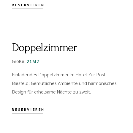
RESERVIEREN
FROM
PREIS MIT FRÜHSTÜCK:
€100
€120
Doppelzimmer
Größe:
21M2
Einladendes Doppelzimmer im Hotel Zur Post
Biesfeld: Gemütliches Ambiente und harmonisches
Design für erholsame Nächte zu zweit.
RESERVIEREN
FROM
€75